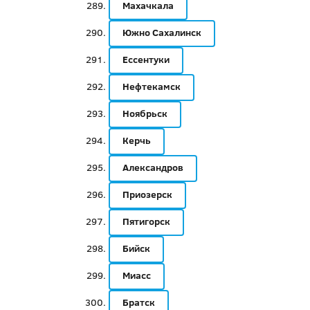
Махачкала
Южно Сахалинск
Ессентуки
Нефтекамск
Ноябрьск
Керчь
Александров
Приозерск
Пятигорск
Бийск
Миасс
Братск