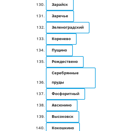
Зарайск
Заречье
Зеленоградский
Коренево
Пущино
Рождествено
Серебрянные
пруды
Фосфоритный
Авсюнино
Высоковск
Кокошкино