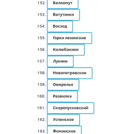
Белоомут
Ватутинки
Восход
Горки ленинские
Колюбакино
Лукино
Новопетровское
Ожерелье
Развилка
Скоропусковский
Успенское
Фоминское