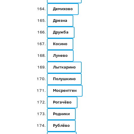
Демихово
Дрезна
Дружба
Косино
Лунево
Лыткарино
Полушкино
Мосрентген
Рогачёво
Родники
Рублёво