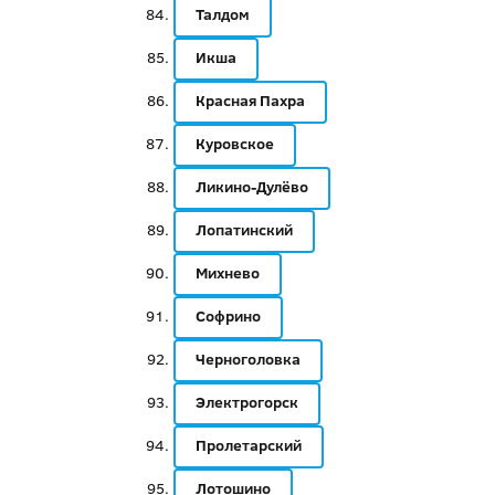
Талдом
Икша
Красная Пахра
Куровское
Ликино-Дулёво
Лопатинский
Михнево
Софрино
Черноголовка
Электрогорск
Пролетарский
Лотошино