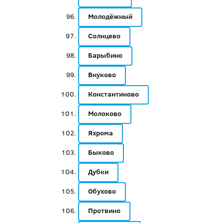
Молодёжный
Солнцево
Барыбино
Внуково
Константиново
Молоково
Яхрома
Быково
Дубки
Обухово
Протвино