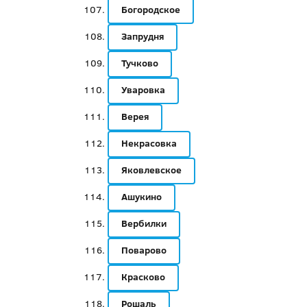
Богородское
Запрудня
Тучково
Уваровка
Верея
Некрасовка
Яковлевское
Ашукино
Вербилки
Поварово
Красково
Рошаль