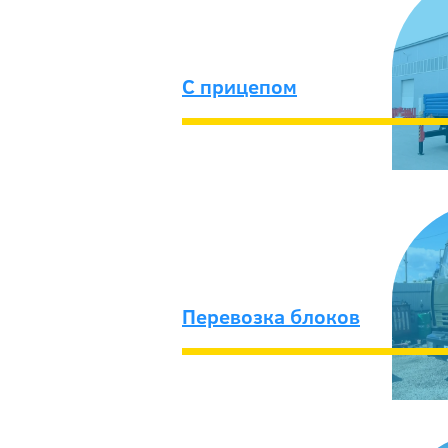
C прицепом
Перевозка блоков