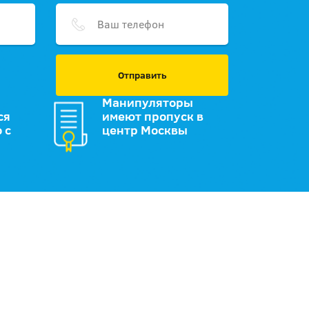
Отправить
Манипуляторы
ся
имеют пропуск в
 с
центр Москвы