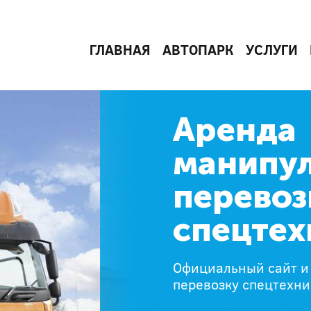
ГЛАВНАЯ
АВТОПАРК
УСЛУГИ
Аренда
манипул
перевоз
спецтех
Официальный сайт и
перевозку спецтехни