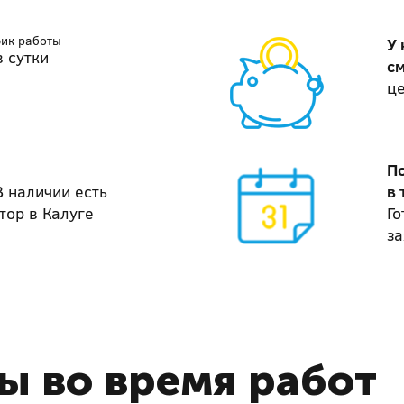
фик работы
У 
в сутки
с
ц
П
В наличии есть
в 
тор в Калуге
Го
за
ы во время работ