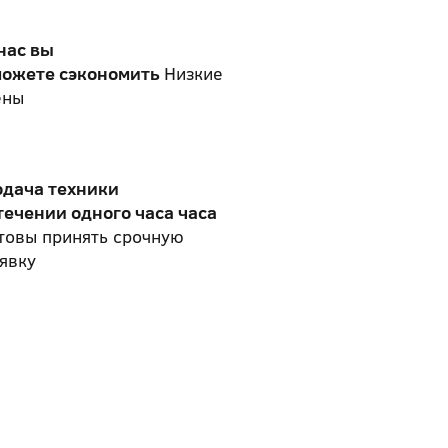
нас вы
можете сэкономить
Низкие
ены
одача техники
течении одного часа часа
товы принять срочную
явку