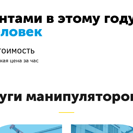
тами в этому год
еловек
тоимость
кая цена за час
уги манипуляторов