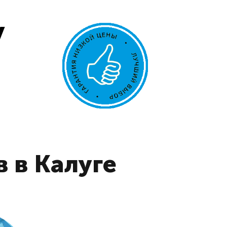
у
 в Калуге